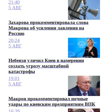
21:40
5 АВГ
Захарова прокомментировала слова
Макрона об усилении давления на
Россию
20:24
5 АВГ
Небензя уличил Киев в намерении
создать угрозу масштабной
катастрофы
19:01
5 АВГ
Макрон прокомментировал ночные
удары по киевским предприятиям ВПК
16:39