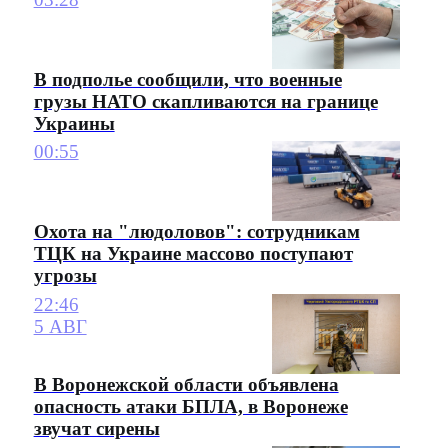
В подполье сообщили, что военные
грузы НАТО скапливаются на границе
Украины
00:55
Охота на "людоловов": сотрудникам
ТЦК на Украине массово поступают
угрозы
22:46
5 АВГ
В Воронежской области объявлена
опасность атаки БПЛА, в Воронеже
звучат сирены