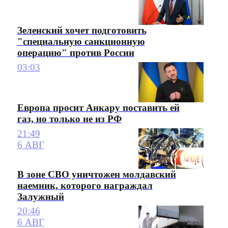
Зеленский хочет подготовить
"специальную санкционную
операцию" против России
03:03
Европа просит Анкару поставить ей
газ, но только не из РФ
21:49
6 АВГ
В зоне СВО уничтожен молдавский
наемник, которого награждал
Залужный
20:46
6 АВГ