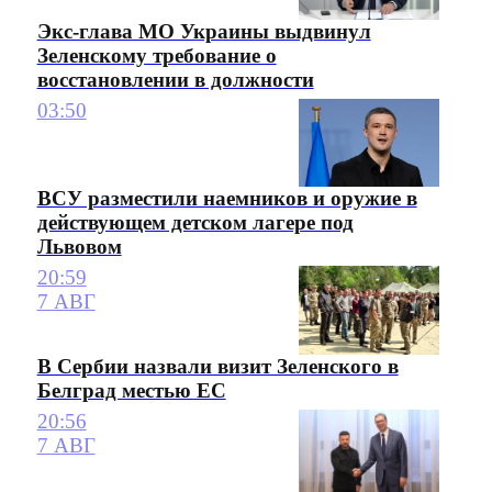
Экс-глава МО Украины выдвинул
Зеленскому требование о
восстановлении в должности
03:50
ВСУ разместили наемников и оружие в
действующем детском лагере под
Львовом
20:59
7 АВГ
В Сербии назвали визит Зеленского в
Белград местью ЕС
20:56
7 АВГ