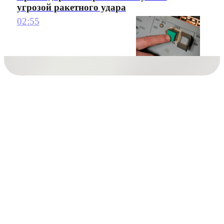
угрозой ракетного удара
02:55