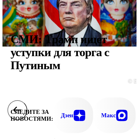
СМИ: Трамп ищет
уступки для торга с
Путиным
© E
СЛЕДИТЕ ЗА
Дзен
Макс
НОВОСТЯМИ: