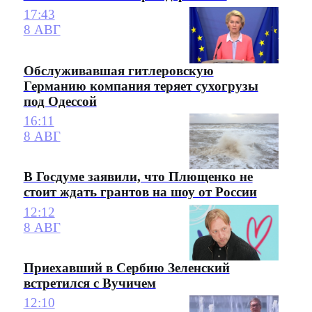
17:43
8 АВГ
Обслуживавшая гитлеровскую
Германию компания теряет сухогрузы
под Одессой
16:11
8 АВГ
В Госдуме заявили, что Плющенко не
стоит ждать грантов на шоу от России
12:12
8 АВГ
Приехавший в Сербию Зеленский
встретился с Вучичем
12:10