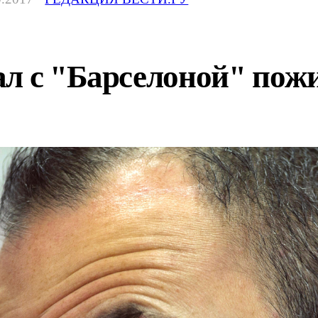
ал с "Барселоной" пож