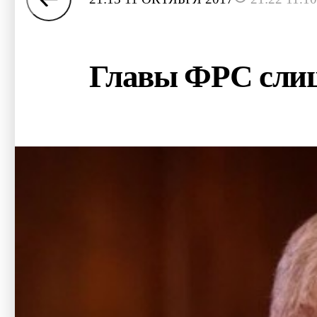
Главы ФРС слиш