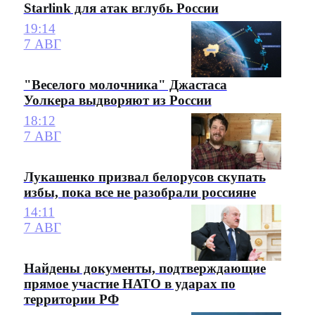
Starlink для атак вглубь России
19:14
7 АВГ
"Веселого молочника" Джастаса
Уолкера выдворяют из России
18:12
7 АВГ
Лукашенко призвал белорусов скупать
избы, пока все не разобрали россияне
14:11
7 АВГ
Найдены документы, подтверждающие
прямое участие НАТО в ударах по
территории РФ