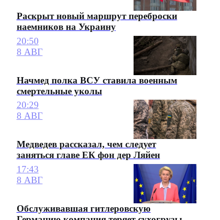
Раскрыт новый маршрут переброски
наемников на Украину
20:50
8 АВГ
Начмед полка ВСУ ставила военным
смертельные уколы
20:29
8 АВГ
Медведев рассказал, чем следует
заняться главе ЕК фон дер Ляйен
17:43
8 АВГ
Обслуживавшая гитлеровскую
Германию компания теряет сухогрузы