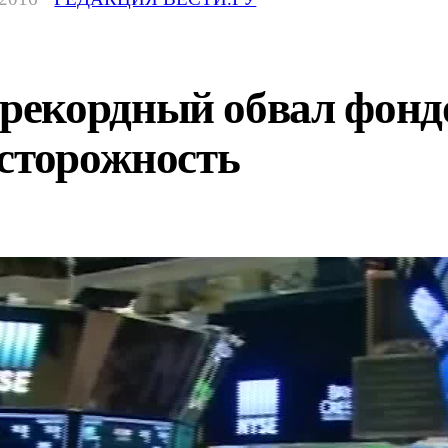
екордный обвал фондо
осторожность