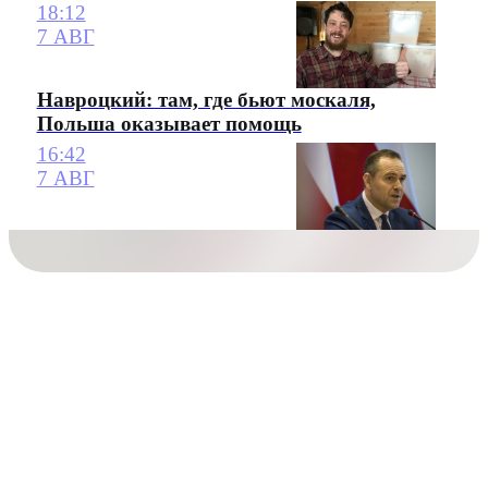
18:12
7 АВГ
Навроцкий: там, где бьют москаля,
Польша оказывает помощь
16:42
7 АВГ