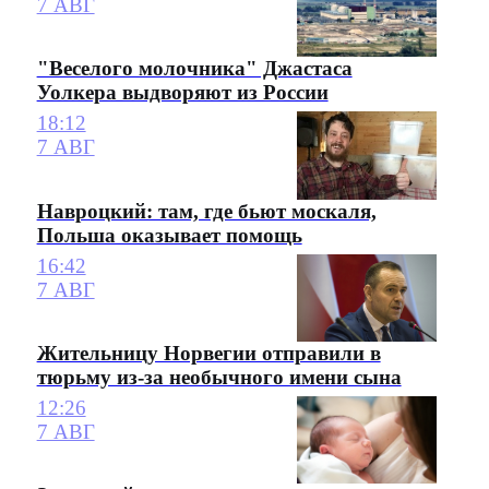
7 АВГ
"Веселого молочника" Джастаса
Уолкера выдворяют из России
18:12
7 АВГ
Навроцкий: там, где бьют москаля,
Польша оказывает помощь
16:42
7 АВГ
Жительницу Норвегии отправили в
тюрьму из-за необычного имени сына
12:26
7 АВГ