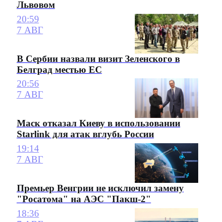
Львовом
20:59
7 АВГ
В Сербии назвали визит Зеленского в
Белград местью ЕС
20:56
7 АВГ
Маск отказал Киеву в использовании
Starlink для атак вглубь России
19:14
7 АВГ
Премьер Венгрии не исключил замену
"Росатома" на АЭС "Пакш-2"
18:36