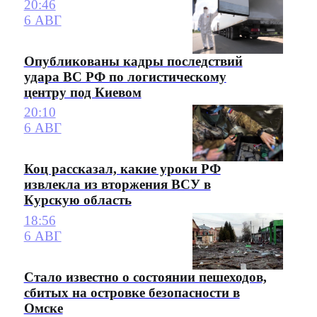
20:46
6 АВГ
Опубликованы кадры последствий
удара ВС РФ по логистическому
центру под Киевом
20:10
6 АВГ
Коц рассказал, какие уроки РФ
извлекла из вторжения ВСУ в
Курскую область
18:56
6 АВГ
Стало известно о состоянии пешеходов,
сбитых на островке безопасности в
Омске