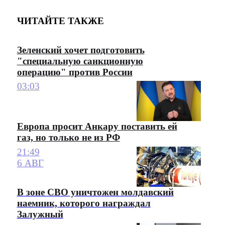
ЧИТАЙТЕ ТАКЖЕ
Зеленский хочет подготовить
"специальную санкционную
операцию" против России
03:03
Европа просит Анкару поставить ей
газ, но только не из РФ
21:49
6 АВГ
В зоне СВО уничтожен молдавский
наемник, которого награждал
Залужный