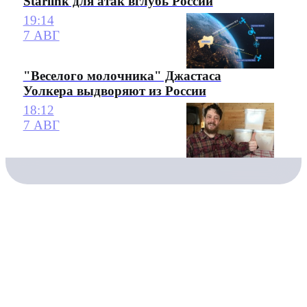
Starlink для атак вглубь России
19:14
7 АВГ
"Веселого молочника" Джастаса
Уолкера выдворяют из России
18:12
7 АВГ