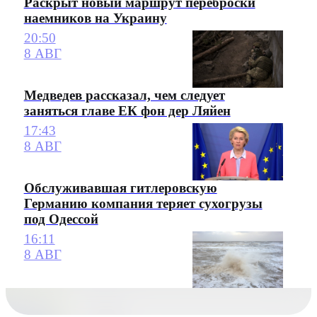
Раскрыт новый маршрут переброски
наемников на Украину
20:50
8 АВГ
Медведев рассказал, чем следует
заняться главе ЕК фон дер Ляйен
17:43
8 АВГ
Обслуживавшая гитлеровскую
Германию компания теряет сухогрузы
под Одессой
16:11
8 АВГ