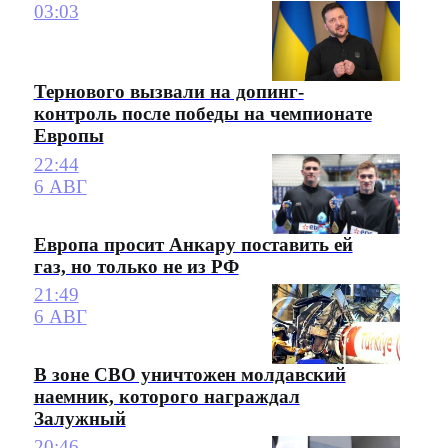
03:03
Тернового вызвали на допинг-
контроль после победы на чемпионате
Европы
22:44
6 АВГ
Европа просит Анкару поставить ей
газ, но только не из РФ
21:49
6 АВГ
В зоне СВО уничтожен молдавский
наемник, которого награждал
Залужный
20:46