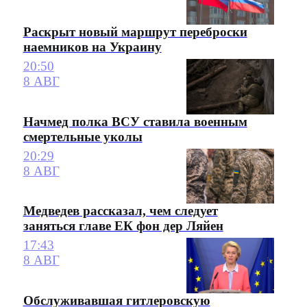
Раскрыт новый маршрут переброски
наемников на Украину
20:50
8 АВГ
Начмед полка ВСУ ставила военным
смертельные уколы
20:29
8 АВГ
Медведев рассказал, чем следует
заняться главе ЕК фон дер Ляйен
17:43
8 АВГ
Обслуживавшая гитлеровскую