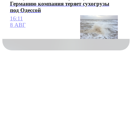
Германию компания теряет сухогрузы
под Одессой
16:11
8 АВГ