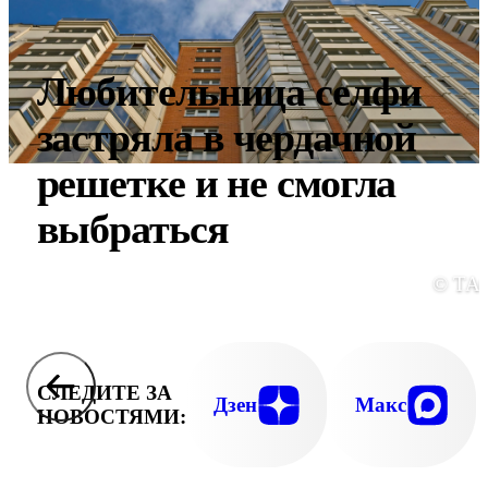
Любительница селфи
застряла в чердачной
решетке и не смогла
выбраться
© ТА
СЛЕДИТЕ ЗА
Дзен
Макс
НОВОСТЯМИ: