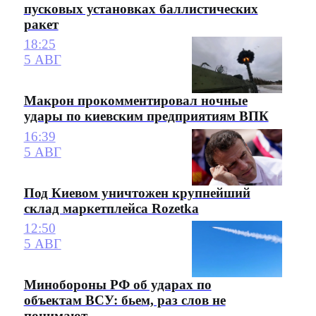
пусковых установках баллистических
ракет
18:25
5 АВГ
Макрон прокомментировал ночные
удары по киевским предприятиям ВПК
16:39
5 АВГ
Под Киевом уничтожен крупнейший
склад маркетплейса Rozetka
12:50
5 АВГ
Минобороны РФ об ударах по
объектам ВСУ: бьем, раз слов не
понимают