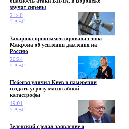
опасность атаки БПЛА, в Воронеже
звучат сирены
21:40
5 АВГ
Захарова прокомментировала слова
Макрона об усилении давления на
Россию
20:24
5 АВГ
Небензя уличил Киев в намерении
создать угрозу масштабной
катастрофы
19:01
5 АВГ
Зеленский сделал заявление о