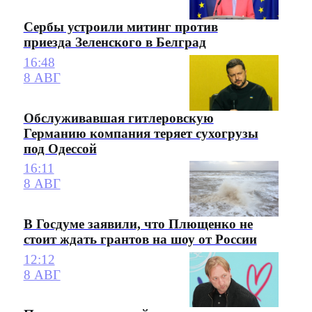
Сербы устроили митинг против
приезда Зеленского в Белград
16:48
8 АВГ
Обслуживавшая гитлеровскую
Германию компания теряет сухогрузы
под Одессой
16:11
8 АВГ
В Госдуме заявили, что Плющенко не
стоит ждать грантов на шоу от России
12:12
8 АВГ