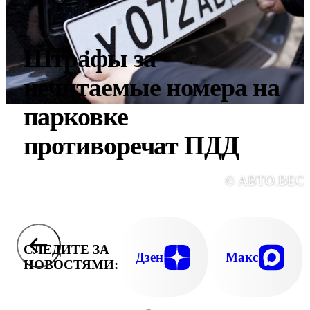
Штрафы за
нечитаемые номера на
парковке
противоречат ПДД
© АВТО.ВЕС
СЛЕДИТЕ ЗА
Дзен
Макс
НОВОСТЯМИ: