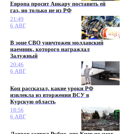
Европа просит Анкару поставить ей
газ, но только не из РФ
21:49
6 АВГ
В зоне СВО уничтожен молдавский
наемник, которого награждал
Залужный
20:46
6 АВГ
Коц рассказал, какие уроки РФ
извлекла из вторжения ВСУ в
Курскую область
18:56
6 АВГ
Лавров заявил Рубио, что Киев не смог