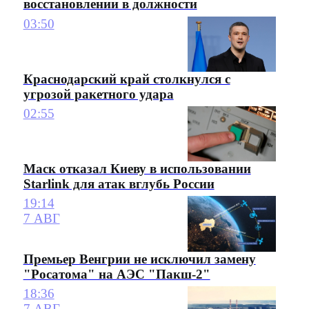
восстановлении в должности
03:50
Краснодарский край столкнулся с
угрозой ракетного удара
02:55
Маск отказал Киеву в использовании
Starlink для атак вглубь России
19:14
7 АВГ
Премьер Венгрии не исключил замену
"Росатома" на АЭС "Пакш-2"
18:36
7 АВГ