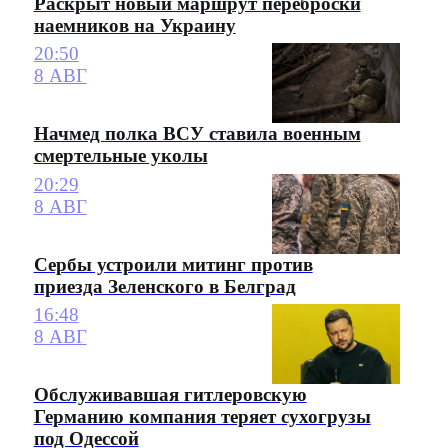
Раскрыт новый маршрут переброски
наемников на Украину
20:50
8 АВГ
Начмед полка ВСУ ставила военным
смертельные уколы
20:29
8 АВГ
Сербы устроили митинг против
приезда Зеленского в Белград
16:48
8 АВГ
Обслуживавшая гитлеровскую
Германию компания теряет сухогрузы
под Одессой