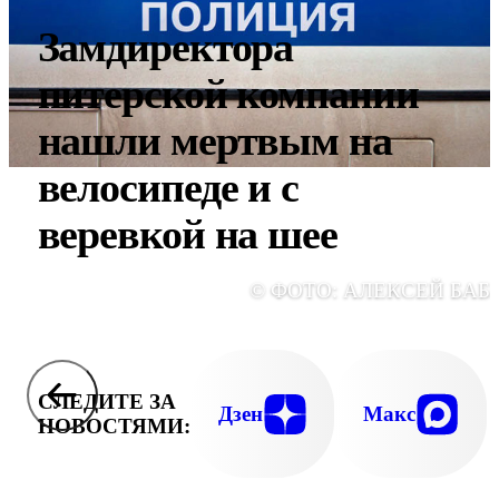
Замдиректора
питерской компании
нашли мертвым на
велосипеде и с
веревкой на шее
© ФОТО: АЛЕКСЕЙ БАБ
СЛЕДИТЕ ЗА
Дзен
Макс
НОВОСТЯМИ: