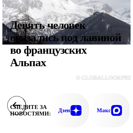
Девять человек
оказались под лавиной
во французских
Альпах
© GLOBALLOOKPRE
СЛЕДИТЕ ЗА
Дзен
Макс
НОВОСТЯМИ: