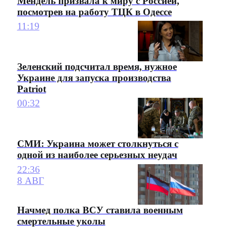
Мендель призвала к миру с Россией,
посмотрев на работу ТЦК в Одессе
11:19
Зеленский подсчитал время, нужное
Украине для запуска производства
Patriot
00:32
СМИ: Украина может столкнуться с
одной из наиболее серьезных неудач
22:36
8 АВГ
Начмед полка ВСУ ставила военным
смертельные уколы