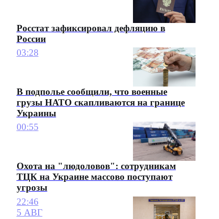
Росстат зафиксировал дефляцию в
России
03:28
В подполье сообщили, что военные
грузы НАТО скапливаются на границе
Украины
00:55
Охота на "людоловов": сотрудникам
ТЦК на Украине массово поступают
угрозы
22:46
5 АВГ