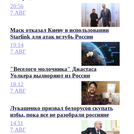
20:56
7 АВГ
Маск отказал Киеву в использовании
Starlink для атак вглубь России
19:14
7 АВГ
"Веселого молочника" Джастаса
Уолкера выдворяют из России
18:12
7 АВГ
Лукашенко призвал белорусов скупать
избы, пока все не разобрали россияне
14:11
7 АВГ