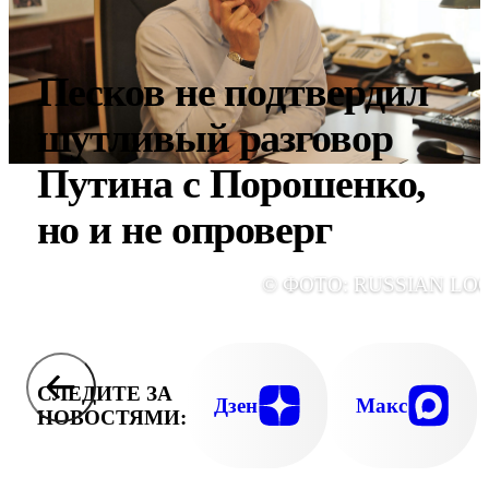
Песков не подтвердил
шутливый разговор
Путина с Порошенко,
но и не опроверг
© ФОТО: RUSSIAN LO
СЛЕДИТЕ ЗА
Дзен
Макс
НОВОСТЯМИ: