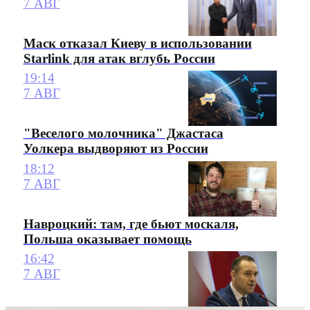
7 АВГ
Маск отказал Киеву в использовании
Starlink для атак вглубь России
19:14
7 АВГ
"Веселого молочника" Джастаса
Уолкера выдворяют из России
18:12
7 АВГ
Навроцкий: там, где бьют москаля,
Польша оказывает помощь
16:42
7 АВГ