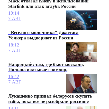
Маск отказал Киеву в использовании
Starlink для атак вглубь России
19:14
7 АВГ
"Веселого молочника" Джастаса
Уолкера выдворяют из России
18:12
7 АВГ
Навроцкий: там, где бьют москаля,
Польша оказывает помощь
16:42
7 АВГ
Лукашенко призвал белорусов скупать
избы, пока все не разобрали россияне
14:11