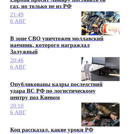
газ, но только не из РФ
21:49
6 АВГ
В зоне СВО уничтожен молдавский
наемник, которого награждал
Залужный
20:46
6 АВГ
Опубликованы кадры последствий
удара ВС РФ по логистическому
центру под Киевом
20:10
6 АВГ
Коц рассказал, какие уроки РФ