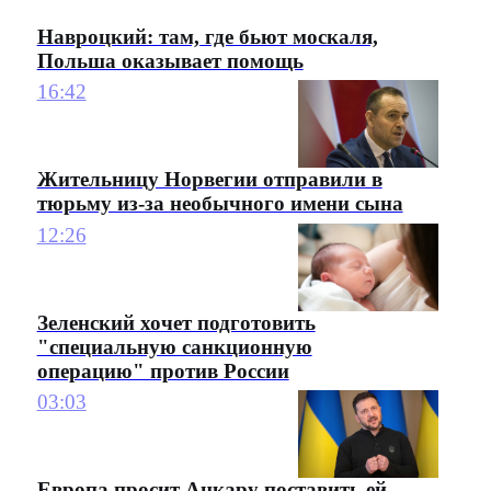
Навроцкий: там, где бьют москаля,
Польша оказывает помощь
16:42
Жительницу Норвегии отправили в
тюрьму из-за необычного имени сына
12:26
Зеленский хочет подготовить
"специальную санкционную
операцию" против России
03:03
Европа просит Анкару поставить ей