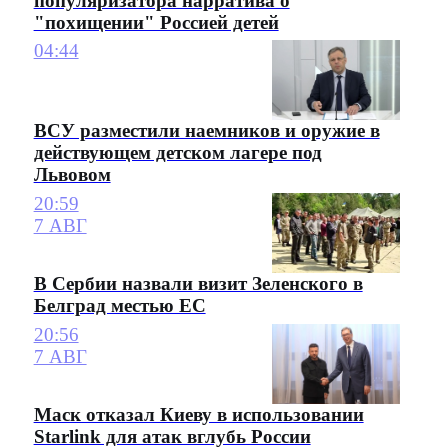
популяризатора нарратива о
"похищении" Россией детей
04:44
ВСУ разместили наемников и оружие в
действующем детском лагере под
Львовом
20:59
7 АВГ
В Сербии назвали визит Зеленского в
Белград местью ЕС
20:56
7 АВГ
Маск отказал Киеву в использовании
Starlink для атак вглубь России