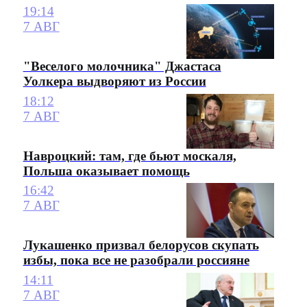
19:14
7 АВГ
"Веселого молочника" Джастаса
Уолкера выдворяют из России
18:12
7 АВГ
Навроцкий: там, где бьют москаля,
Польша оказывает помощь
16:42
7 АВГ
Лукашенко призвал белорусов скупать
избы, пока все не разобрали россияне
14:11
7 АВГ