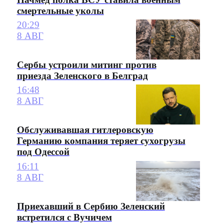
смертельные уколы
20:29
8 АВГ
Сербы устроили митинг против
приезда Зеленского в Белград
16:48
8 АВГ
Обслуживавшая гитлеровскую
Германию компания теряет сухогрузы
под Одессой
16:11
8 АВГ
Приехавший в Сербию Зеленский
встретился с Вучичем