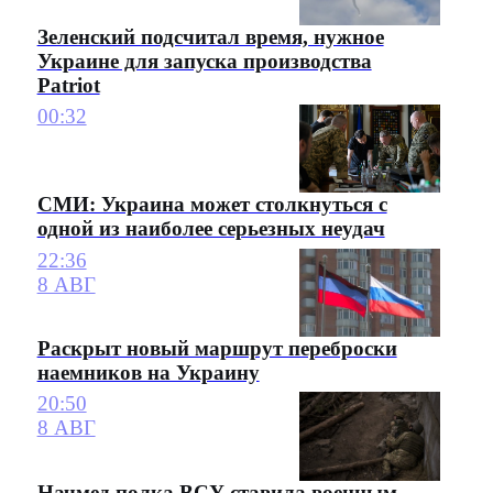
Зеленский подсчитал время, нужное
Украине для запуска производства
Patriot
00:32
СМИ: Украина может столкнуться с
одной из наиболее серьезных неудач
22:36
8 АВГ
Раскрыт новый маршрут переброски
наемников на Украину
20:50
8 АВГ
Начмед полка ВСУ ставила военным