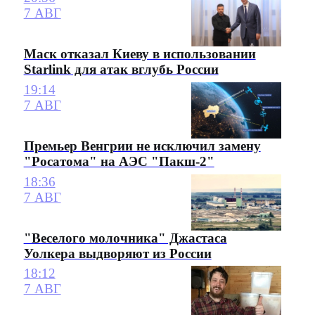
7 АВГ
Маск отказал Киеву в использовании
Starlink для атак вглубь России
19:14
7 АВГ
Премьер Венгрии не исключил замену
"Росатома" на АЭС "Пакш-2"
18:36
7 АВГ
"Веселого молочника" Джастаса
Уолкера выдворяют из России
18:12
7 АВГ