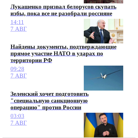
Лукашенко призвал белорусов скупать
избы, пока все не разобрали россияне
14:11
7 АВГ
Найдены документы, подтверждающие
прямое участие НАТО в ударах по
территории РФ
09:28
7 АВГ
Зеленский хочет подготовить
"специальную санкционную
операцию" против России
03:03
7 АВГ