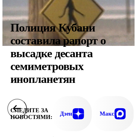
Полиция Кубани
составила рапорт о
высадке десанта
семиметровых
инопланетян
СЛЕДИТЕ ЗА
Дзен
Макс
НОВОСТЯМИ: