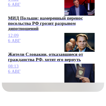
6 АВГ
МИД Польши: намеренный перенос
посольства РФ грозит разрывом
дипотношений
12:09
6 АВГ
Жители Словакии, отказавшиеся от
гражданства РФ, хотят его вернуть
08:13
6 АВГ