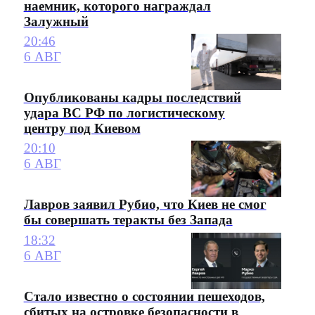
наемник, которого награждал
Залужный
20:46
6 АВГ
Опубликованы кадры последствий
удара ВС РФ по логистическому
центру под Киевом
20:10
6 АВГ
Лавров заявил Рубио, что Киев не смог
бы совершать теракты без Запада
18:32
6 АВГ
Стало известно о состоянии пешеходов,
сбитых на островке безопасности в