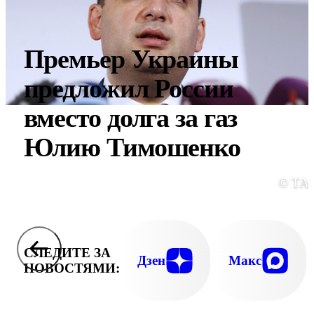
Премьер Украины
предложил России
вместо долга за газ
Юлию Тимошенко
© ТА
СЛЕДИТЕ ЗА
Дзен
Макс
НОВОСТЯМИ: