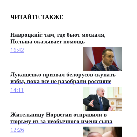
ЧИТАЙТЕ ТАКЖЕ
Навроцкий: там, где бьют москаля,
Польша оказывает помощь
16:42
Лукашенко призвал белорусов скупать
избы, пока все не разобрали россияне
14:11
Жительницу Норвегии отправили в
тюрьму из-за необычного имени сына
12:26