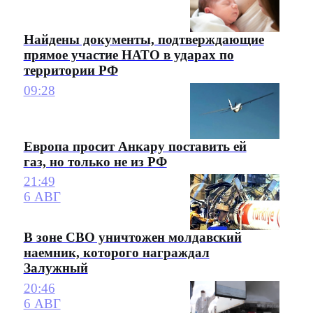
Найдены документы, подтверждающие
прямое участие НАТО в ударах по
территории РФ
09:28
Европа просит Анкару поставить ей
газ, но только не из РФ
21:49
6 АВГ
В зоне СВО уничтожен молдавский
наемник, которого награждал
Залужный
20:46
6 АВГ