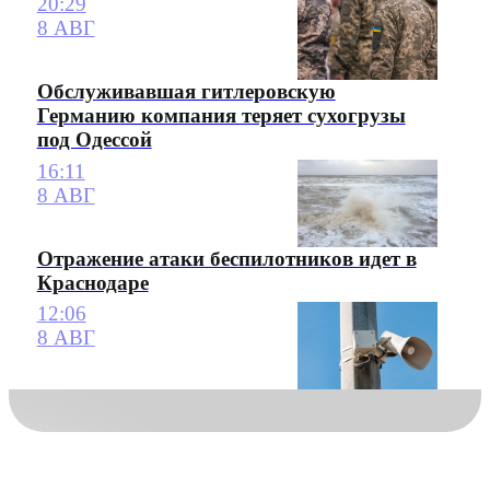
20:29
8 АВГ
Обслуживавшая гитлеровскую
Германию компания теряет сухогрузы
под Одессой
16:11
8 АВГ
Отражение атаки беспилотников идет в
Краснодаре
12:06
8 АВГ