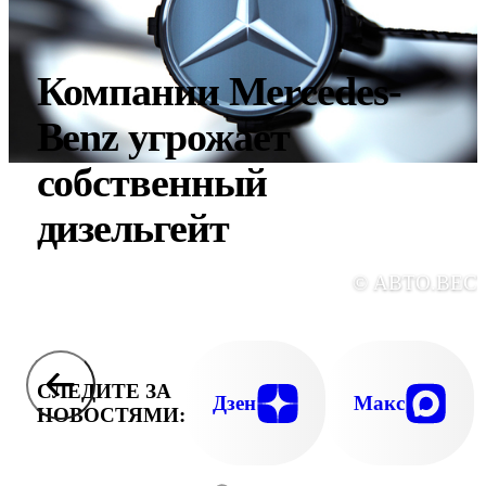
Компании Mercedes-
Benz угрожает
собственный
дизельгейт
© АВТО.ВЕС
СЛЕДИТЕ ЗА
Дзен
Макс
НОВОСТЯМИ: