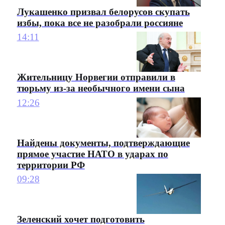
Лукашенко призвал белорусов скупать
избы, пока все не разобрали россияне
14:11
Жительницу Норвегии отправили в
тюрьму из-за необычного имени сына
12:26
Найдены документы, подтверждающие
прямое участие НАТО в ударах по
территории РФ
09:28
Зеленский хочет подготовить