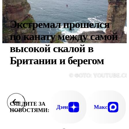
Экстремал прошелся
по канату между самой
высокой скалой в
Британии и берегом
© ФОТО: YOUTUBE.C
СЛЕДИТЕ ЗА
Дзен
Макс
НОВОСТЯМИ: