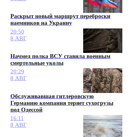
Раскрыт новый маршрут переброски
наемников на Украину
20:50
8 АВГ
Начмед полка ВСУ ставила военным
смертельные уколы
20:29
8 АВГ
Обслуживавшая гитлеровскую
Германию компания теряет сухогрузы
под Одессой
16:11
8 АВГ