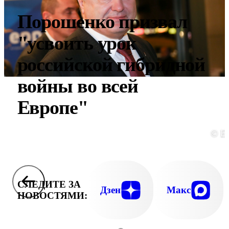
Порошенко призвал
"усвоить урок
российской гибридной
войны во всей
Европе"
© E
СЛЕДИТЕ ЗА
Дзен
Макс
НОВОСТЯМИ: