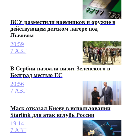
ВСУ разместили наемников и оружие в
действующем детском лагере под
Львовом
20:59
7 АВГ
В Сербии назвали визит Зеленского в
Белград местью ЕС
20:56
7 АВГ
Маск отказал Киеву в использовании
Starlink для атак вглубь России
19:14
7 АВГ