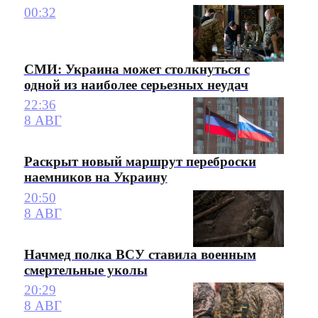
00:32
СМИ: Украина может столкнуться с
одной из наиболее серьезных неудач
22:36
8 АВГ
Раскрыт новый маршрут переброски
наемников на Украину
20:50
8 АВГ
Начмед полка ВСУ ставила военным
смертельные уколы
20:29
8 АВГ