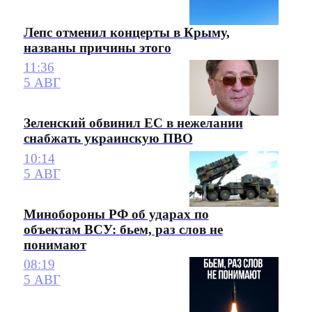
Лепс отменил концерты в Крыму,
названы причины этого
11:36
5 АВГ
Зеленский обвинил ЕС в нежелании
снабжать украинскую ПВО
10:14
5 АВГ
Минобороны РФ об ударах по
объектам ВСУ: бьем, раз слов не
понимают
08:19
5 АВГ