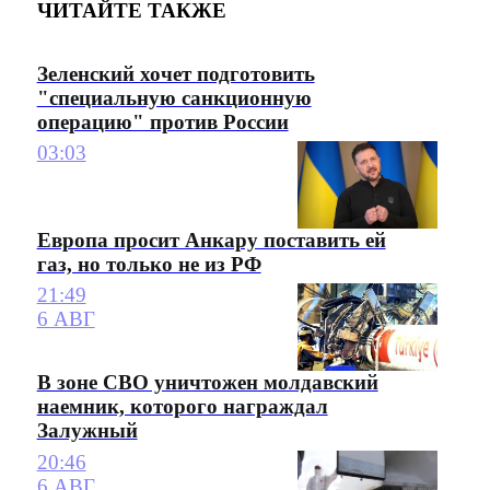
ЧИТАЙТЕ ТАКЖЕ
Зеленский хочет подготовить
"специальную санкционную
операцию" против России
03:03
Европа просит Анкару поставить ей
газ, но только не из РФ
21:49
6 АВГ
В зоне СВО уничтожен молдавский
наемник, которого награждал
Залужный
20:46
6 АВГ