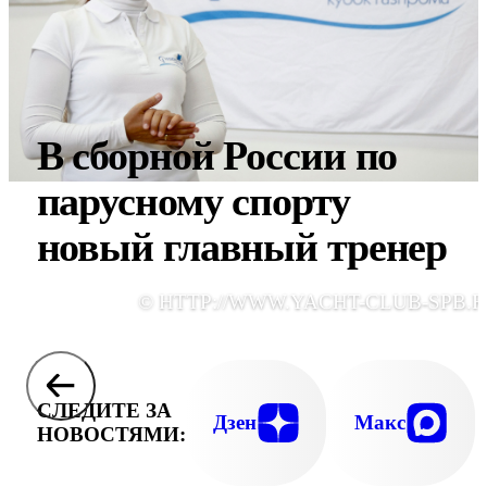
В сборной России по
парусному спорту
новый главный тренер
© HTTP://WWW.YACHT-CLUB-SPB.R
СЛЕДИТЕ ЗА
Дзен
Макс
НОВОСТЯМИ: