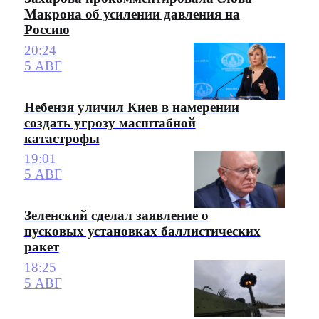
Макрона об усилении давления на
Россию
20:24
5 АВГ
Небензя уличил Киев в намерении
создать угрозу масштабной
катастрофы
19:01
5 АВГ
Зеленский сделал заявление о
пусковых установках баллистических
ракет
18:25
5 АВГ