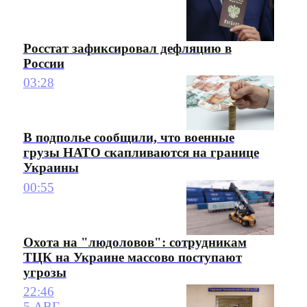
Росстат зафиксировал дефляцию в
России
03:28
В подполье сообщили, что военные
грузы НАТО скапливаются на границе
Украины
00:55
Охота на "людоловов": сотрудникам
ТЦК на Украине массово поступают
угрозы
22:46
5 АВГ