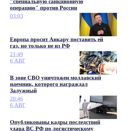
"специальную санкционную
операцию" против России
03:03
Европа просит Анкару поставить ей
газ, но только не из РФ
21:49
6 АВГ
В зоне СВО уничтожен молдавский
наемник, которого награждал
Залужный
20:46
6 АВГ
Опубликованы кадры последствий
удара ВС РФ по логистическому