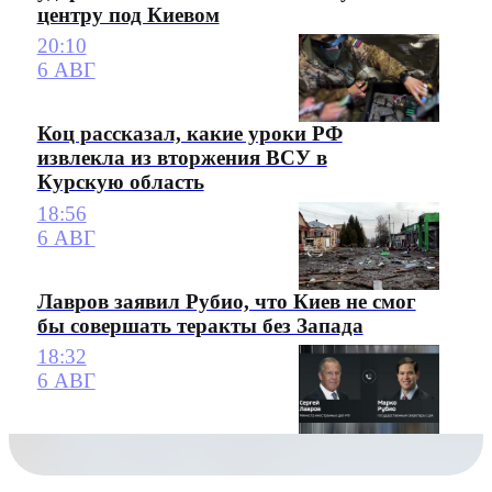
центру под Киевом
20:10
6 АВГ
Коц рассказал, какие уроки РФ
извлекла из вторжения ВСУ в
Курскую область
18:56
6 АВГ
Лавров заявил Рубио, что Киев не смог
бы совершать теракты без Запада
18:32
6 АВГ