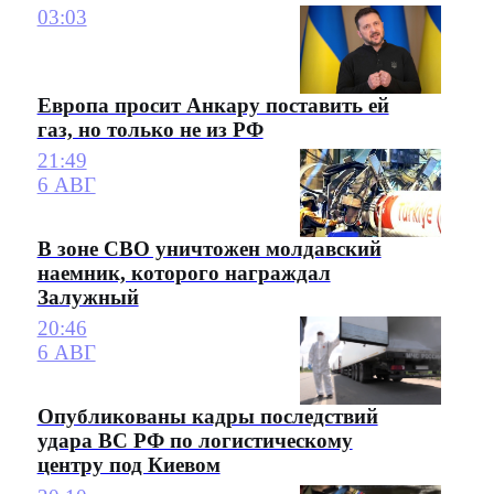
03:03
Европа просит Анкару поставить ей
газ, но только не из РФ
21:49
6 АВГ
В зоне СВО уничтожен молдавский
наемник, которого награждал
Залужный
20:46
6 АВГ
Опубликованы кадры последствий
удара ВС РФ по логистическому
центру под Киевом