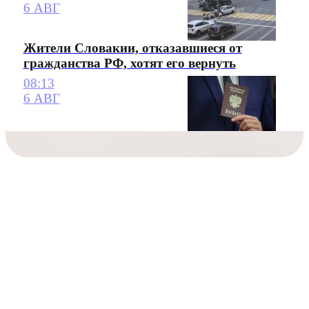
6 АВГ
Жители Словакии, отказавшиеся от
гражданства РФ, хотят его вернуть
08:13
6 АВГ