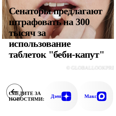
Сенаторы предлагают
штрафовать на 300
тысяч за
использование
таблеток "беби-капут"
© GLOBALLOOKPRE
СЛЕДИТЕ ЗА
Дзен
Макс
НОВОСТЯМИ: