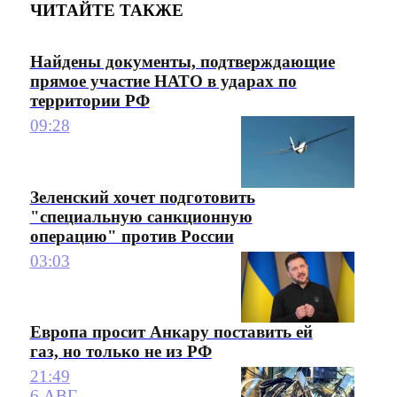
ЧИТАЙТЕ ТАКЖЕ
Найдены документы, подтверждающие
прямое участие НАТО в ударах по
территории РФ
09:28
Зеленский хочет подготовить
"специальную санкционную
операцию" против России
03:03
Европа просит Анкару поставить ей
газ, но только не из РФ
21:49
6 АВГ