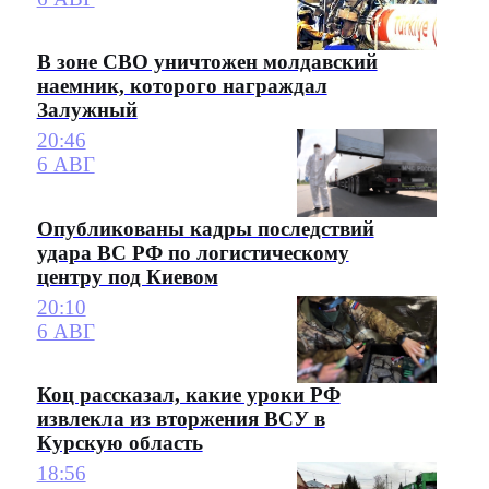
В зоне СВО уничтожен молдавский
наемник, которого награждал
Залужный
20:46
6 АВГ
Опубликованы кадры последствий
удара ВС РФ по логистическому
центру под Киевом
20:10
6 АВГ
Коц рассказал, какие уроки РФ
извлекла из вторжения ВСУ в
Курскую область
18:56