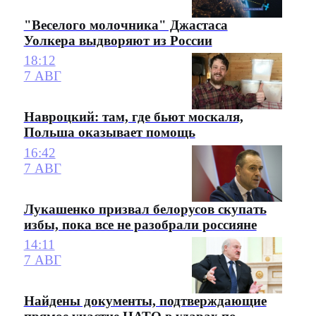
"Веселого молочника" Джастаса
Уолкера выдворяют из России
18:12
7 АВГ
Навроцкий: там, где бьют москаля,
Польша оказывает помощь
16:42
7 АВГ
Лукашенко призвал белорусов скупать
избы, пока все не разобрали россияне
14:11
7 АВГ
Найдены документы, подтверждающие