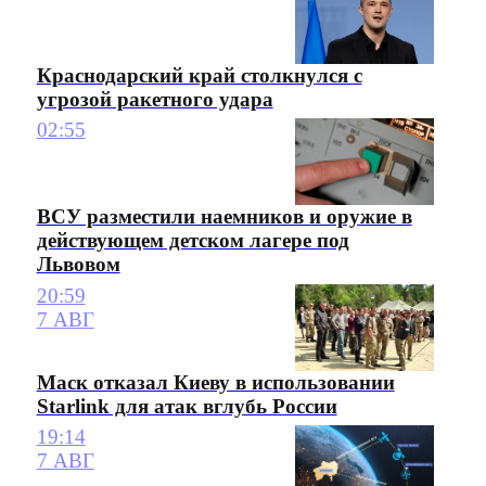
Краснодарский край столкнулся с
угрозой ракетного удара
02:55
ВСУ разместили наемников и оружие в
действующем детском лагере под
Львовом
20:59
7 АВГ
Маск отказал Киеву в использовании
Starlink для атак вглубь России
19:14
7 АВГ