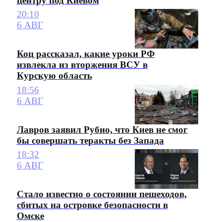
центру под Киевом
20:10
6 АВГ
Коц рассказал, какие уроки РФ
извлекла из вторжения ВСУ в
Курскую область
18:56
6 АВГ
Лавров заявил Рубио, что Киев не смог
бы совершать теракты без Запада
18:32
6 АВГ
Стало известно о состоянии пешеходов,
сбитых на островке безопасности в
Омске