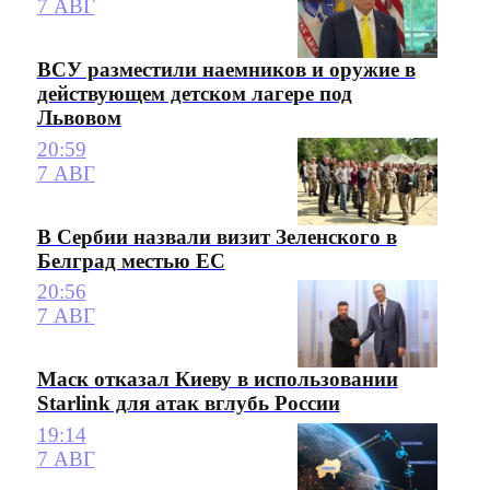
7 АВГ
ВСУ разместили наемников и оружие в
действующем детском лагере под
Львовом
20:59
7 АВГ
В Сербии назвали визит Зеленского в
Белград местью ЕС
20:56
7 АВГ
Маск отказал Киеву в использовании
Starlink для атак вглубь России
19:14
7 АВГ