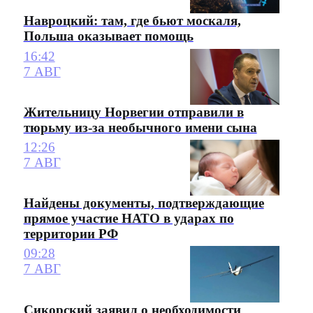
Навроцкий: там, где бьют москаля,
Польша оказывает помощь
16:42
7 АВГ
Жительницу Норвегии отправили в
тюрьму из-за необычного имени сына
12:26
7 АВГ
Найдены документы, подтверждающие
прямое участие НАТО в ударах по
территории РФ
09:28
7 АВГ
Сикорский заявил о необходимости